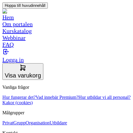
Hoppa till huvudinnehåll
Hem
Om portalen
Kurskatalog
Webbinar
FAQ
Logga in
Visa varukorg
Vanliga frågor
Hur fungerar det?
Vad innebär Premium?
Hur utbildar vi all personal?
Kakor (cookies)
Målgrupper
Privat
Grupp
Organisation
Utbildare
Kontakt