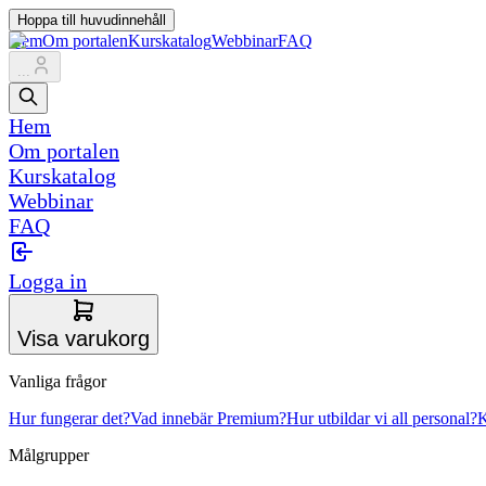
Hoppa till huvudinnehåll
Hem
Om portalen
Kurskatalog
Webbinar
FAQ
...
Hem
Om portalen
Kurskatalog
Webbinar
FAQ
Logga in
Visa varukorg
Vanliga frågor
Hur fungerar det?
Vad innebär Premium?
Hur utbildar vi all personal?
K
Målgrupper