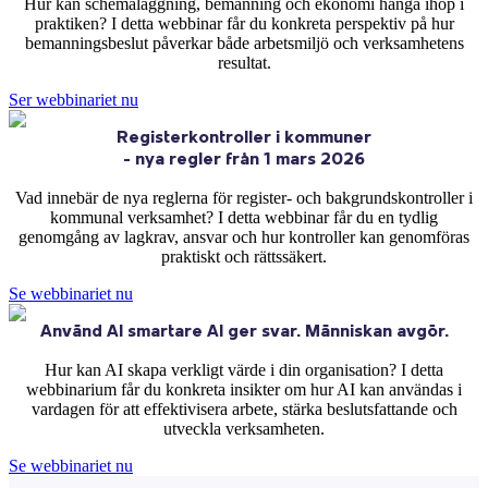
Hur kan schemaläggning, bemanning och ekonomi hänga ihop i
praktiken? I detta webbinar får du konkreta perspektiv på hur
bemanningsbeslut påverkar både arbetsmiljö och verksamhetens
resultat.
Ser webbinariet nu
Registerkontroller i kommuner
- nya regler från 1 mars 2026
Vad innebär de nya reglerna för register- och bakgrundskontroller i
kommunal verksamhet? I detta webbinar får du en tydlig
genomgång av lagkrav, ansvar och hur kontroller kan genomföras
praktiskt och rättssäkert.
Se webbinariet nu
Använd AI smartare AI ger svar. Människan avgör.
Hur kan AI skapa verkligt värde i din organisation? I detta
webbinarium får du konkreta insikter om hur AI kan användas i
vardagen för att effektivisera arbete, stärka beslutsfattande och
utveckla verksamheten.
Se webbinariet nu