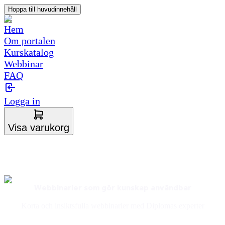
Hoppa till huvudinnehåll
Hem
Om portalen
Kurskatalog
Webbinar
FAQ
Logga in
Visa varukorg
Webbinarier som gör kunskap användbar
Korta och insiktsfulla webbinarier med Diplomas experter