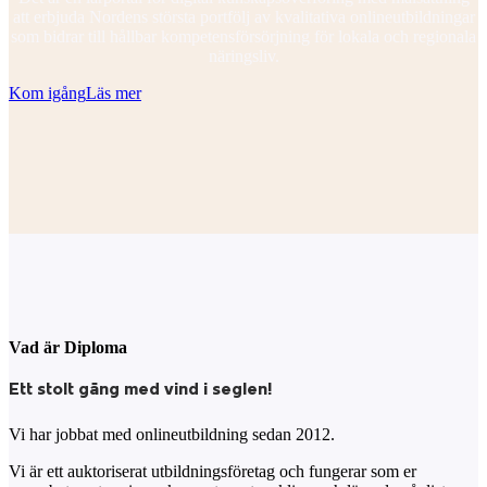
att erbjuda Nordens största portfölj av kvalitativa onlineutbildningar
som bidrar till hållbar kompetensförsörjning för lokala och regionala
näringsliv.
Kom igång
Läs mer
Vad är Diploma
Ett stolt gäng med vind i seglen!
Vi har jobbat med onlineutbildning sedan 2012.
Vi är ett auktoriserat utbildningsföretag och fungerar som er