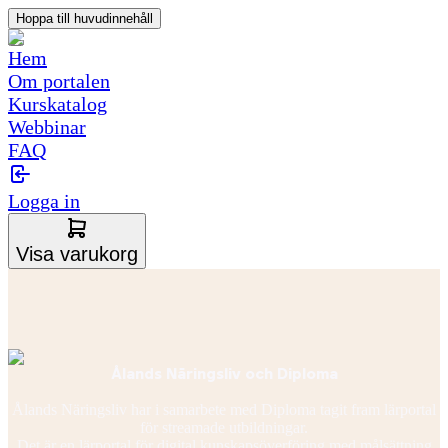
Hoppa till huvudinnehåll
Hem
Om portalen
Kurskatalog
Webbinar
FAQ
Logga in
Visa varukorg
Ålands Näringsliv och Diploma
Ålands Näringsliv har i samarbete med Diploma tagit fram lärportal
för streamade utbildningar.
Det är en lärportal för digital kunskapsöverföring med målsättning