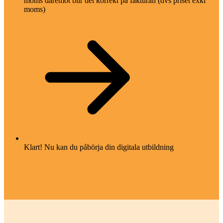
moms däremot blir det korrekt på fakturan (dvs priset exkl
moms)
Klart! Nu kan du påbörja din digitala utbildning