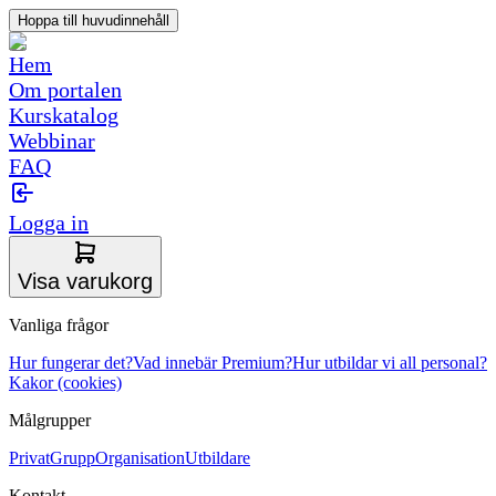
Hoppa till huvudinnehåll
Hem
Om portalen
Kurskatalog
Webbinar
FAQ
Logga in
Visa varukorg
Vanliga frågor
Hur fungerar det?
Vad innebär Premium?
Hur utbildar vi all personal?
Kakor (cookies)
Målgrupper
Privat
Grupp
Organisation
Utbildare
Kontakt