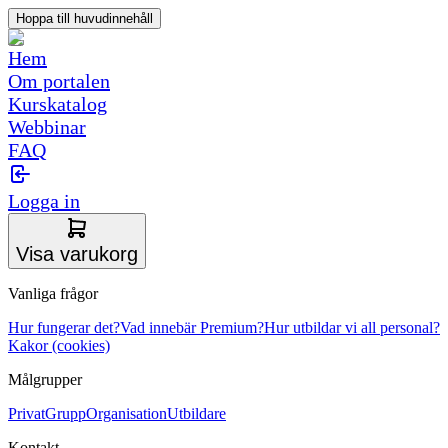
Hoppa till huvudinnehåll
Hem
Om portalen
Kurskatalog
Webbinar
FAQ
Logga in
Visa varukorg
Vanliga frågor
Hur fungerar det?
Vad innebär Premium?
Hur utbildar vi all personal?
Kakor (cookies)
Målgrupper
Privat
Grupp
Organisation
Utbildare
Kontakt