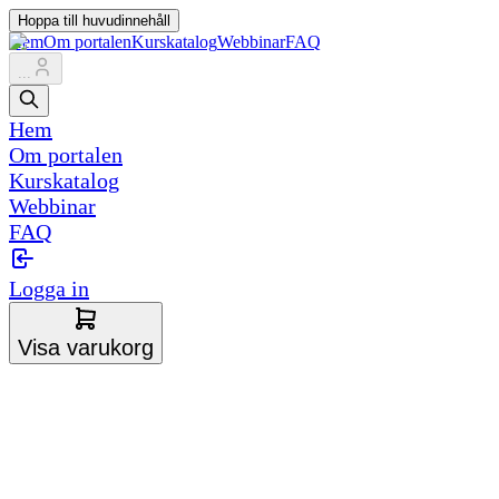
Hoppa till huvudinnehåll
Hem
Om portalen
Kurskatalog
Webbinar
FAQ
...
Hem
Om portalen
Kurskatalog
Webbinar
FAQ
Logga in
Visa varukorg