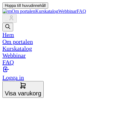
Hoppa till huvudinnehåll
Hem
Om portalen
Kurskatalog
Webbinar
FAQ
...
Hem
Om portalen
Kurskatalog
Webbinar
FAQ
Logga in
Visa varukorg