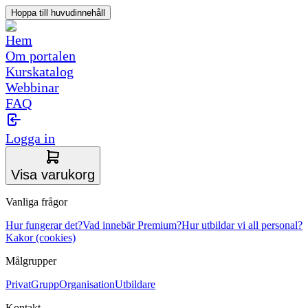
Hoppa till huvudinnehåll
Hem
Om portalen
Kurskatalog
Webbinar
FAQ
Logga in
Visa varukorg
Vanliga frågor
Hur fungerar det?
Vad innebär Premium?
Hur utbildar vi all personal?
Kakor (cookies)
Målgrupper
Privat
Grupp
Organisation
Utbildare
Kontakt