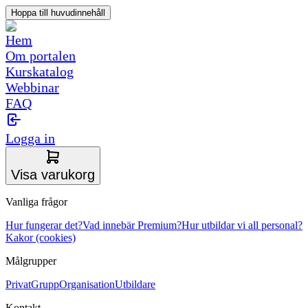
Hoppa till huvudinnehåll
Hem
Om portalen
Kurskatalog
Webbinar
FAQ
Logga in
Visa varukorg
Vanliga frågor
Hur fungerar det?
Vad innebär Premium?
Hur utbildar vi all personal?
Kakor (cookies)
Målgrupper
Privat
Grupp
Organisation
Utbildare
Kontakt