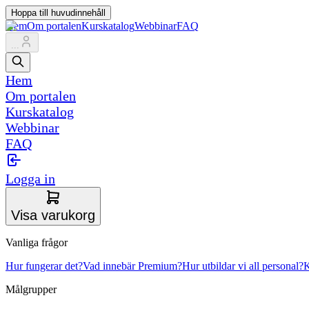
Hoppa till huvudinnehåll
Hem
Om portalen
Kurskatalog
Webbinar
FAQ
...
Hem
Om portalen
Kurskatalog
Webbinar
FAQ
Logga in
Visa varukorg
Vanliga frågor
Hur fungerar det?
Vad innebär Premium?
Hur utbildar vi all personal?
K
Målgrupper