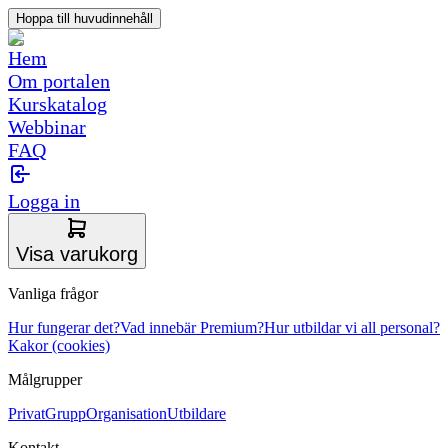
Hoppa till huvudinnehåll
Hem
Om portalen
Kurskatalog
Webbinar
FAQ
Logga in
Visa varukorg
Vanliga frågor
Hur fungerar det?
Vad innebär Premium?
Hur utbildar vi all personal?
Kakor (cookies)
Målgrupper
Privat
Grupp
Organisation
Utbildare
Kontakt