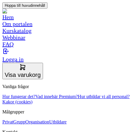
Hoppa till huvudinnehåll
Hem
Om portalen
Kurskatalog
Webbinar
FAQ
Logga in
Visa varukorg
Vanliga frågor
Hur fungerar det?
Vad innebär Premium?
Hur utbildar vi all personal?
Kakor (cookies)
Målgrupper
Privat
Grupp
Organisation
Utbildare
Kontakt