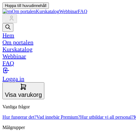
Hoppa till huvudinnehåll
Hem
Om portalen
Kurskatalog
Webbinar
FAQ
...
Hem
Om portalen
Kurskatalog
Webbinar
FAQ
Logga in
Visa varukorg
Vanliga frågor
Hur fungerar det?
Vad innebär Premium?
Hur utbildar vi all personal?
K
Målgrupper