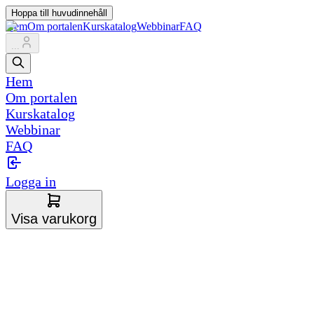
Hoppa till huvudinnehåll
Hem
Om portalen
Kurskatalog
Webbinar
FAQ
...
Hem
Om portalen
Kurskatalog
Webbinar
FAQ
Logga in
Visa varukorg