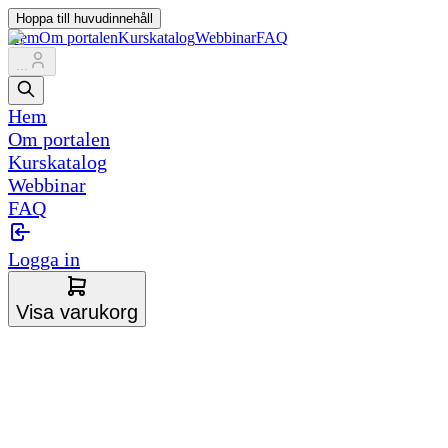
Hoppa till huvudinnehåll
Hem
Om portalen
Kurskatalog
Webbinar
FAQ
...
Hem
Om portalen
Kurskatalog
Webbinar
FAQ
Logga in
Visa varukorg