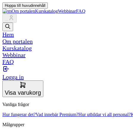
Hoppa till huvudinnehåll
Hem
Om portalen
Kurskatalog
Webbinar
FAQ
...
Hem
Om portalen
Kurskatalog
Webbinar
FAQ
Logga in
Visa varukorg
Vanliga frågor
Hur fungerar det?
Vad innebär Premium?
Hur utbildar vi all personal?
K
Målgrupper