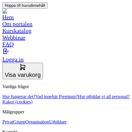
Hoppa till huvudinnehåll
Hem
Om portalen
Kurskatalog
Webbinar
FAQ
Logga in
Visa varukorg
Vanliga frågor
Hur fungerar det?
Vad innebär Premium?
Hur utbildar vi all personal?
Kakor (cookies)
Målgrupper
Privat
Grupp
Organisation
Utbildare
Kontakt