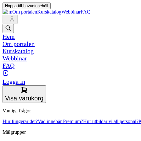
Hoppa till huvudinnehåll
Hem
Om portalen
Kurskatalog
Webbinar
FAQ
...
Hem
Om portalen
Kurskatalog
Webbinar
FAQ
Logga in
Visa varukorg
Vanliga frågor
Hur fungerar det?
Vad innebär Premium?
Hur utbildar vi all personal?
K
Målgrupper