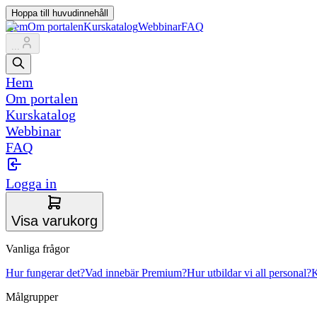
Hoppa till huvudinnehåll
Hem
Om portalen
Kurskatalog
Webbinar
FAQ
...
Hem
Om portalen
Kurskatalog
Webbinar
FAQ
Logga in
Visa varukorg
Vanliga frågor
Hur fungerar det?
Vad innebär Premium?
Hur utbildar vi all personal?
K
Målgrupper