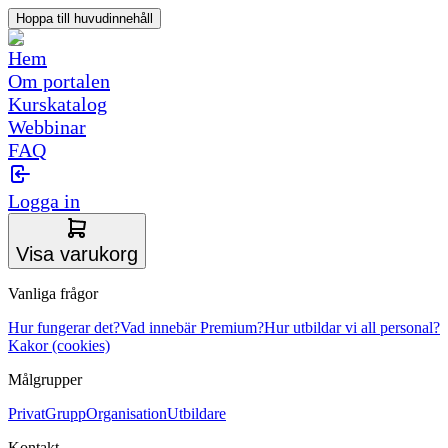
Hoppa till huvudinnehåll
Hem
Om portalen
Kurskatalog
Webbinar
FAQ
Logga in
Visa varukorg
Vanliga frågor
Hur fungerar det?
Vad innebär Premium?
Hur utbildar vi all personal?
Kakor (cookies)
Målgrupper
Privat
Grupp
Organisation
Utbildare
Kontakt