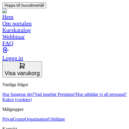
Hoppa till huvudinnehåll
Hem
Om portalen
Kurskatalog
Webbinar
FAQ
Logga in
Visa varukorg
Vanliga frågor
Hur fungerar det?
Vad innebär Premium?
Hur utbildar vi all personal?
Kakor (cookies)
Målgrupper
Privat
Grupp
Organisation
Utbildare
Kontakt