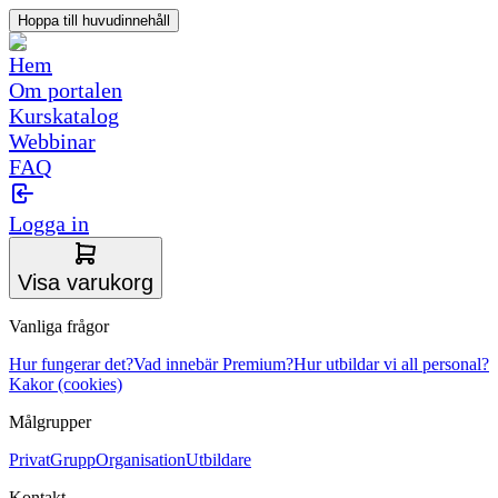
Hoppa till huvudinnehåll
Hem
Om portalen
Kurskatalog
Webbinar
FAQ
Logga in
Visa varukorg
Vanliga frågor
Hur fungerar det?
Vad innebär Premium?
Hur utbildar vi all personal?
Kakor (cookies)
Målgrupper
Privat
Grupp
Organisation
Utbildare
Kontakt