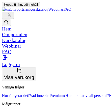
Hoppa till huvudinnehåll
Hem
Om portalen
Kurskatalog
Webbinar
FAQ
...
Hem
Om portalen
Kurskatalog
Webbinar
FAQ
Logga in
Visa varukorg
Vanliga frågor
Hur fungerar det?
Vad innebär Premium?
Hur utbildar vi all personal?
K
Målgrupper