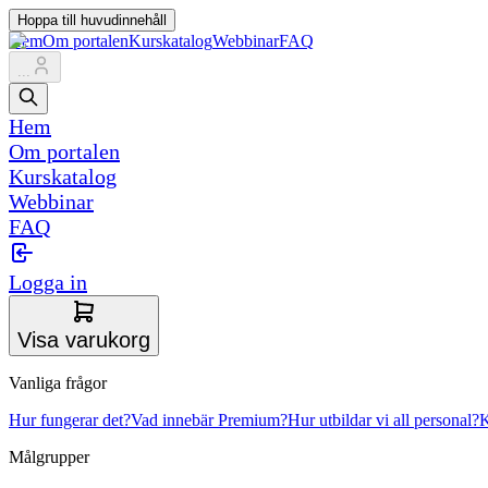
Hoppa till huvudinnehåll
Hem
Om portalen
Kurskatalog
Webbinar
FAQ
...
Hem
Om portalen
Kurskatalog
Webbinar
FAQ
Logga in
Visa varukorg
Vanliga frågor
Hur fungerar det?
Vad innebär Premium?
Hur utbildar vi all personal?
K
Målgrupper