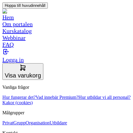
Hoppa till huvudinnehåll
Hem
Om portalen
Kurskatalog
Webbinar
FAQ
Logga in
Visa varukorg
Vanliga frågor
Hur fungerar det?
Vad innebär Premium?
Hur utbildar vi all personal?
Kakor (cookies)
Målgrupper
Privat
Grupp
Organisation
Utbildare
Kontakt