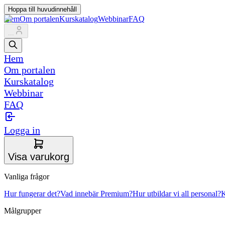
Hoppa till huvudinnehåll
Hem
Om portalen
Kurskatalog
Webbinar
FAQ
...
Hem
Om portalen
Kurskatalog
Webbinar
FAQ
Logga in
Visa varukorg
Vanliga frågor
Hur fungerar det?
Vad innebär Premium?
Hur utbildar vi all personal?
K
Målgrupper