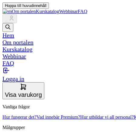
Hoppa till huvudinnehåll
Hem
Om portalen
Kurskatalog
Webbinar
FAQ
...
Hem
Om portalen
Kurskatalog
Webbinar
FAQ
Logga in
Visa varukorg
Vanliga frågor
Hur fungerar det?
Vad innebär Premium?
Hur utbildar vi all personal?
K
Målgrupper