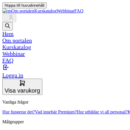
Hoppa till huvudinnehåll
Hem
Om portalen
Kurskatalog
Webbinar
FAQ
...
Hem
Om portalen
Kurskatalog
Webbinar
FAQ
Logga in
Visa varukorg
Vanliga frågor
Hur fungerar det?
Vad innebär Premium?
Hur utbildar vi all personal?
K
Målgrupper