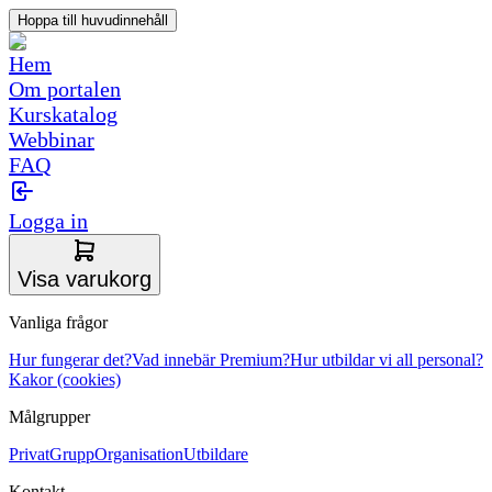
Hoppa till huvudinnehåll
Hem
Om portalen
Kurskatalog
Webbinar
FAQ
Logga in
Visa varukorg
Vanliga frågor
Hur fungerar det?
Vad innebär Premium?
Hur utbildar vi all personal?
Kakor (cookies)
Målgrupper
Privat
Grupp
Organisation
Utbildare
Kontakt