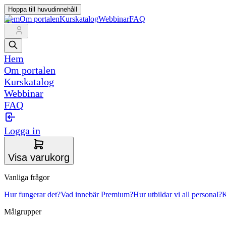
Hoppa till huvudinnehåll
Hem
Om portalen
Kurskatalog
Webbinar
FAQ
...
Hem
Om portalen
Kurskatalog
Webbinar
FAQ
Logga in
Visa varukorg
Vanliga frågor
Hur fungerar det?
Vad innebär Premium?
Hur utbildar vi all personal?
K
Målgrupper