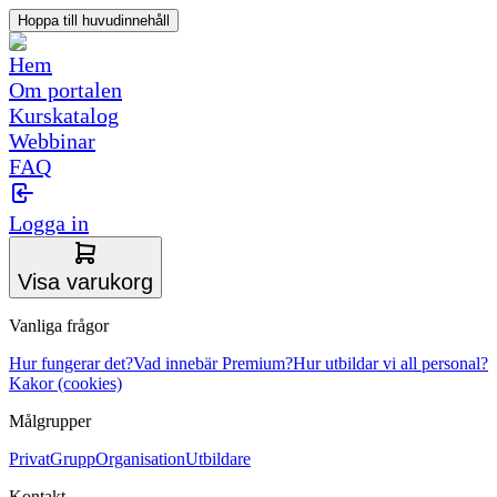
Hoppa till huvudinnehåll
Hem
Om portalen
Kurskatalog
Webbinar
FAQ
Logga in
Visa varukorg
Vanliga frågor
Hur fungerar det?
Vad innebär Premium?
Hur utbildar vi all personal?
Kakor (cookies)
Målgrupper
Privat
Grupp
Organisation
Utbildare
Kontakt