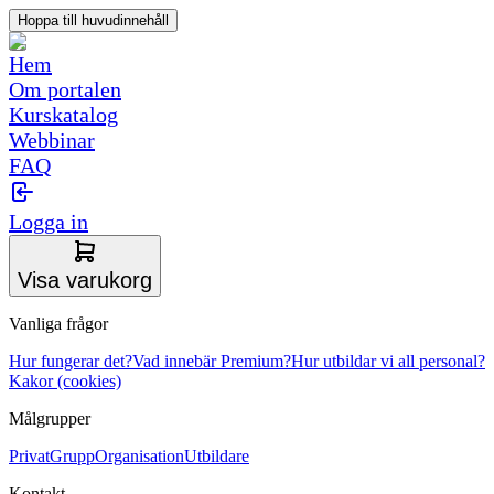
Hoppa till huvudinnehåll
Hem
Om portalen
Kurskatalog
Webbinar
FAQ
Logga in
Visa varukorg
Vanliga frågor
Hur fungerar det?
Vad innebär Premium?
Hur utbildar vi all personal?
Kakor (cookies)
Målgrupper
Privat
Grupp
Organisation
Utbildare
Kontakt