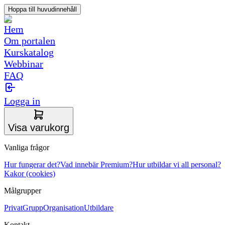
Hoppa till huvudinnehåll
Hem
Om portalen
Kurskatalog
Webbinar
FAQ
Logga in
Visa varukorg
Vanliga frågor
Hur fungerar det?
Vad innebär Premium?
Hur utbildar vi all personal?
Kakor (cookies)
Målgrupper
Privat
Grupp
Organisation
Utbildare
Kontakt