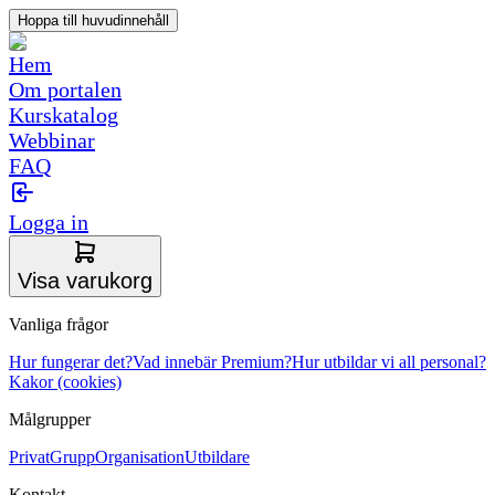
Hoppa till huvudinnehåll
Hem
Om portalen
Kurskatalog
Webbinar
FAQ
Logga in
Visa varukorg
Vanliga frågor
Hur fungerar det?
Vad innebär Premium?
Hur utbildar vi all personal?
Kakor (cookies)
Målgrupper
Privat
Grupp
Organisation
Utbildare
Kontakt